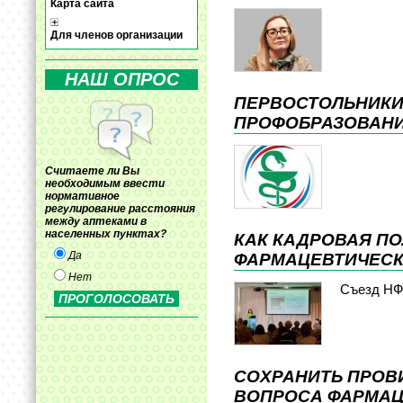
Карта сайта
Для членов организации
НАШ ОПРОС
ПЕРВОСТОЛЬНИКИ
ПРОФОБРАЗОВАН
Считаете ли Вы
необходимым ввести
нормативное
регулирование расстояния
между аптеками в
населенных пунктах?
КАК КАДРОВАЯ П
Да
ФАРМАЦЕВТИЧЕС
Нет
Съезд Н
СОХРАНИТЬ ПРОВ
ВОПРОСА ФАРМАЦИ