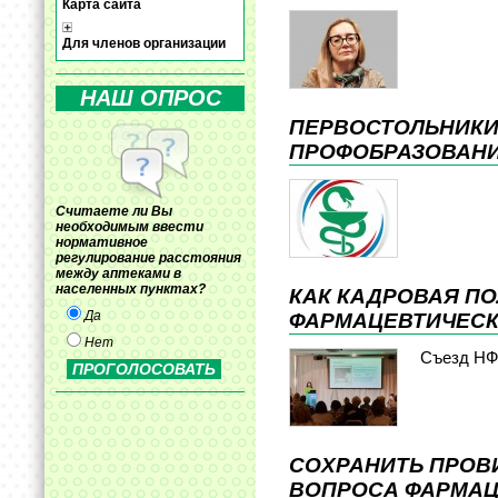
Карта сайта
Для членов организации
НАШ ОПРОС
ПЕРВОСТОЛЬНИКИ
ПРОФОБРАЗОВАН
Считаете ли Вы
необходимым ввести
нормативное
регулирование расстояния
между аптеками в
населенных пунктах?
КАК КАДРОВАЯ П
Да
ФАРМАЦЕВТИЧЕС
Нет
Съезд Н
СОХРАНИТЬ ПРОВ
ВОПРОСА ФАРМАЦИ