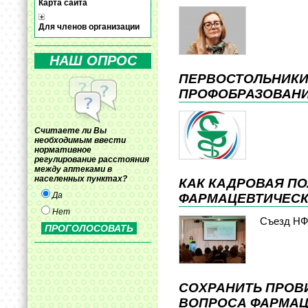
Карта сайта
Для членов организации
НАШ ОПРОС
ПЕРВОСТОЛЬНИКИ
ПРОФОБРАЗОВАН
Считаете ли Вы
необходимым ввести
нормативное
регулирование расстояния
между аптеками в
населенных пунктах?
КАК КАДРОВАЯ П
Да
ФАРМАЦЕВТИЧЕС
Нет
Съезд Н
СОХРАНИТЬ ПРОВ
ВОПРОСА ФАРМАЦИ