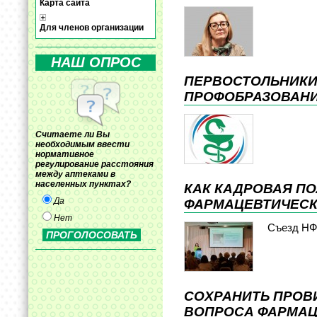
Карта сайта
Для членов организации
НАШ ОПРОС
ПЕРВОСТОЛЬНИКИ
ПРОФОБРАЗОВАН
Считаете ли Вы
необходимым ввести
нормативное
регулирование расстояния
между аптеками в
населенных пунктах?
КАК КАДРОВАЯ П
Да
ФАРМАЦЕВТИЧЕС
Нет
Съезд Н
СОХРАНИТЬ ПРОВ
ВОПРОСА ФАРМАЦИ